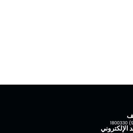
تف
د الإلكتروني