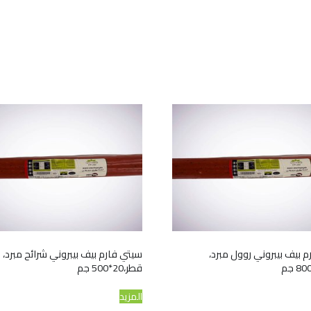
 بيف بيبروني روول مبرد،
سيتي فارم بيف بيبروني شرائح مبرد،
قطر،20*500 جم
المزيد