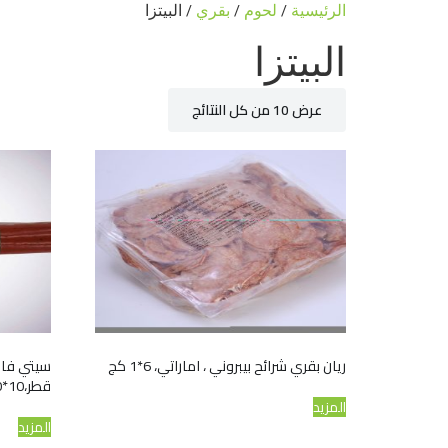
الرئيسية
/
لحوم
/
بقري
/ البيتزا
البيتزا
عرض ⁦10⁩ من كل النتائج
ريان بقري شرائح بيبروني ، اماراتي، 6*1 كج
سيتي فارم
قطر،10*800 جم
المزيد
المزيد