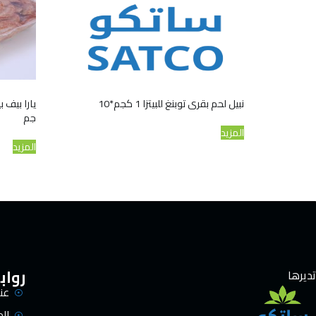
نبيل لحم بقرى توبنغ للبيتزا 1 كجم*10
جم
المزيد
المزيد
رواب
تديرها
عنا
ال