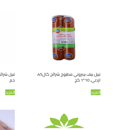
نبيل بيف بيبروني مطبوخ شرائح كال45،
اردني، 10*1 كج
جم
المزيد
المزيد