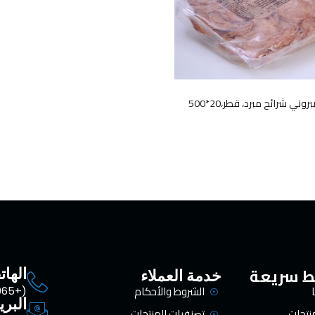
يارا بيف بيبروني شرائح مبرد، قطر،20*500
ط سريعة
الها
خدمة العملاء
الشروط والأحكام
(+965) 1800330
البري
منتجات
تصنفيات المنتجات