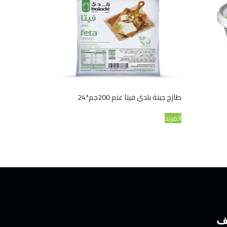
طازج جبنة بلدى فيتا غنم 200جم*24
المزيد
تف