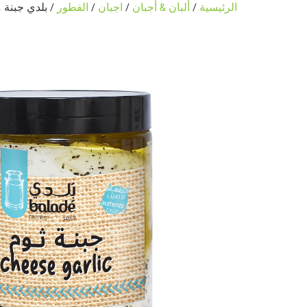
الرئيسية
/
ألبان & أجبان
/
اجبان
/
الفطور
/ بلدي جبنة مع ا