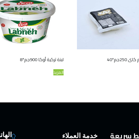
 250جم*40
لبنة تركية أوكا 900جم*8
المزيد
ط سريعة
الها
خدمة العملاء