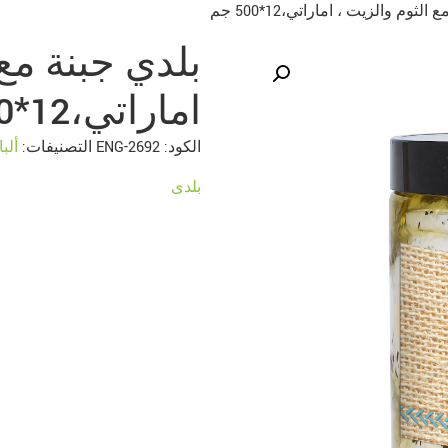
لثوم والزيت ، اماراتي،12*500 جم
بلدي جبنة مع 
اماراتي،12*500 جم
الكود:
2692-ENG
التصنيفات:
ألب
بلدى