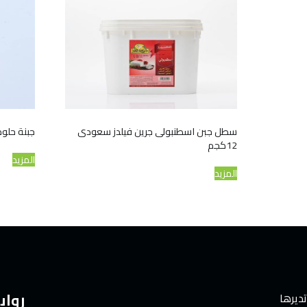
سطل جبن اسطنبولى جرين فيلدز سعودى
جبنة حلوم كاى
12كجم
المزيد
المزيد
رواب
تديرها