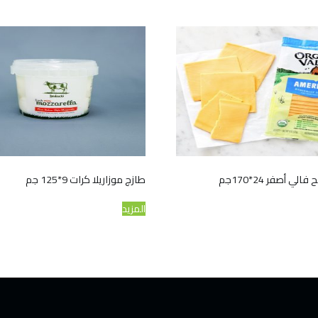
الي أصفر 24*170جم
طازج موزاريلا كرات 9*125 جم
المزيد