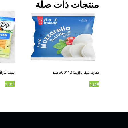
منتجات ذات صلة
طازج فيتا بالزيت 12*500 جم
جبنة شرائح ف
المزيد
المزيد