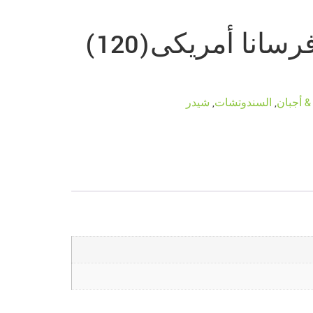
جبنة شرائح فرسانا أمريكى(120)
 & أجبان
,
السندوتشات
,
شيدر