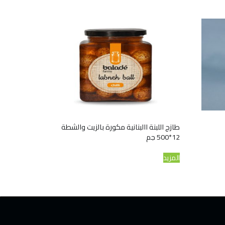
طازج اللبنة االبنانية مكورة بالزيت والشطة
12*500 جم
المزيد