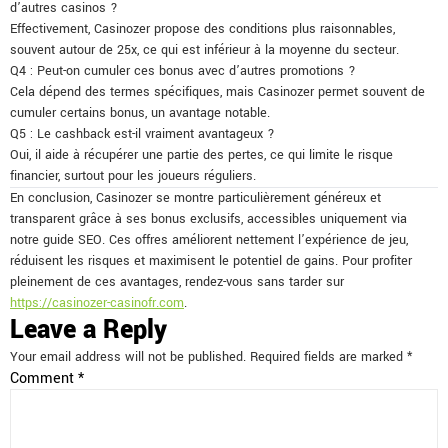
d’autres casinos ?
Effectivement, Casinozer propose des conditions plus raisonnables,
souvent autour de 25x, ce qui est inférieur à la moyenne du secteur.
Q4 : Peut-on cumuler ces bonus avec d’autres promotions ?
Cela dépend des termes spécifiques, mais Casinozer permet souvent de
cumuler certains bonus, un avantage notable.
Q5 : Le cashback est-il vraiment avantageux ?
Oui, il aide à récupérer une partie des pertes, ce qui limite le risque
financier, surtout pour les joueurs réguliers.
En conclusion, Casinozer se montre particulièrement généreux et
transparent grâce à ses bonus exclusifs, accessibles uniquement via
notre guide SEO. Ces offres améliorent nettement l’expérience de jeu,
réduisent les risques et maximisent le potentiel de gains. Pour profiter
pleinement de ces avantages, rendez-vous sans tarder sur
https://casinozer-casinofr.com
.
Leave a Reply
Your email address will not be published.
Required fields are marked
*
Comment
*