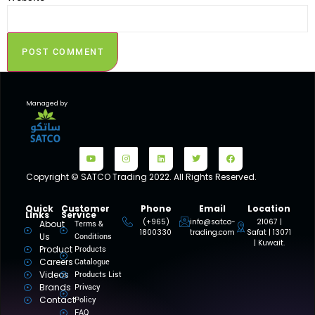
Managed by
Copyright © SATCO Trading 2022. All Rights Reserved.
Quick
Customer
Phone
Email
Location
Links
Service
(+965)
info@satco-
21067 |
About
Terms &
1800330
trading.com
Safat | 13071
Us
Conditions
| Kuwait.
Product
Products
Careers
Catalogue
Videos
Products List
Brands
Privacy
Contact
Policy
FAQ