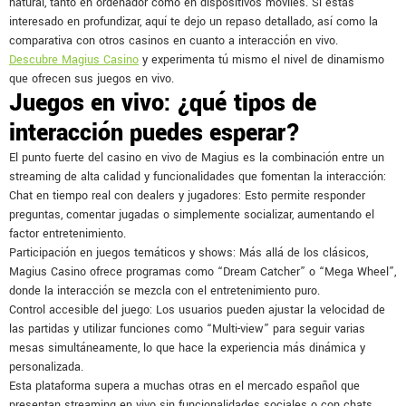
natural, tanto en ordenador como en dispositivos móviles. Si estás
interesado en profundizar, aquí te dejo un repaso detallado, así como la
comparativa con otros casinos en cuanto a interacción en vivo.
Descubre Magius Casino
y experimenta tú mismo el nivel de dinamismo
que ofrecen sus juegos en vivo.
Juegos en vivo: ¿qué tipos de
interacción puedes esperar?
El punto fuerte del casino en vivo de Magius es la combinación entre un
streaming de alta calidad y funcionalidades que fomentan la interacción:
Chat en tiempo real con dealers y jugadores: Esto permite responder
preguntas, comentar jugadas o simplemente socializar, aumentando el
factor entretenimiento.
Participación en juegos temáticos y shows: Más allá de los clásicos,
Magius Casino ofrece programas como “Dream Catcher” o “Mega Wheel”,
donde la interacción se mezcla con el entretenimiento puro.
Control accesible del juego: Los usuarios pueden ajustar la velocidad de
las partidas y utilizar funciones como “Multi-view” para seguir varias
mesas simultáneamente, lo que hace la experiencia más dinámica y
personalizada.
Esta plataforma supera a muchas otras en el mercado español que
presentan streaming en vivo sin funcionalidades sociales o con chats