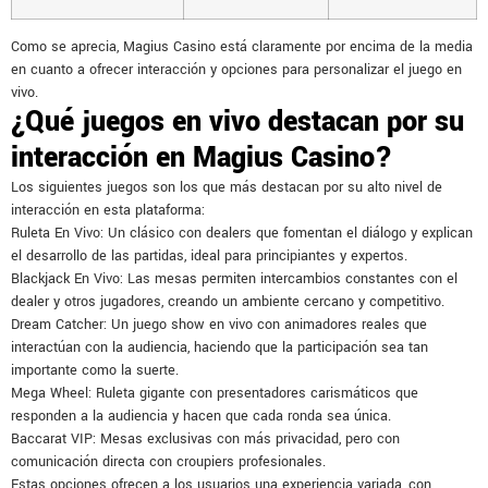
Como se aprecia, Magius Casino está claramente por encima de la media
en cuanto a ofrecer interacción y opciones para personalizar el juego en
vivo.
¿Qué juegos en vivo destacan por su
interacción en Magius Casino?
Los siguientes juegos son los que más destacan por su alto nivel de
interacción en esta plataforma:
Ruleta En Vivo: Un clásico con dealers que fomentan el diálogo y explican
el desarrollo de las partidas, ideal para principiantes y expertos.
Blackjack En Vivo: Las mesas permiten intercambios constantes con el
dealer y otros jugadores, creando un ambiente cercano y competitivo.
Dream Catcher: Un juego show en vivo con animadores reales que
interactúan con la audiencia, haciendo que la participación sea tan
importante como la suerte.
Mega Wheel: Ruleta gigante con presentadores carismáticos que
responden a la audiencia y hacen que cada ronda sea única.
Baccarat VIP: Mesas exclusivas con más privacidad, pero con
comunicación directa con croupiers profesionales.
Estas opciones ofrecen a los usuarios una experiencia variada, con