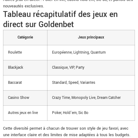
nouveautés exclusives.
Tableau récapitulatif des jeux en
direct sur Goldenbet
Catégorie
Jeux principaux
Roulette
Européenne, Lightning, Quantum
Blackjack
Classique, VIP, Party
Baccarat
Standard, Speed, Variantes
Casino Show
Crazy Time, Monopoly Live, Dream Catcher
Autres jeux en live
Poker, Hold’em, Sic Bo
Cette diversité permet à chacun de trouver son style de jeu favori, avec
une interface claire et des limites de mise adaptées à tous les budgets.