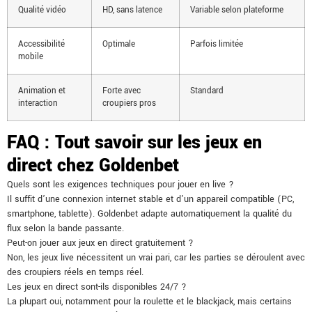
Qualité vidéo
HD, sans latence
Variable selon plateforme
Accessibilité
Optimale
Parfois limitée
mobile
Animation et
Forte avec
Standard
interaction
croupiers pros
FAQ : Tout savoir sur les jeux en
direct chez Goldenbet
Quels sont les exigences techniques pour jouer en live ?
Il suffit d’une connexion internet stable et d’un appareil compatible (PC,
smartphone, tablette). Goldenbet adapte automatiquement la qualité du
flux selon la bande passante.
Peut-on jouer aux jeux en direct gratuitement ?
Non, les jeux live nécessitent un vrai pari, car les parties se déroulent avec
des croupiers réels en temps réel.
Les jeux en direct sont-ils disponibles 24/7 ?
La plupart oui, notamment pour la roulette et le blackjack, mais certains