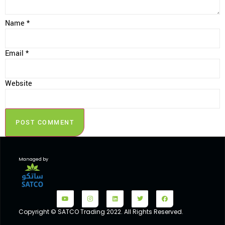
Name
*
Email
*
Website
Managed by
Copyright © SATCO Trading 2022. All Rights Reserved.