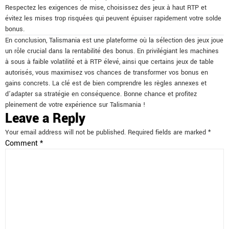
Respectez les exigences de mise, choisissez des jeux à haut RTP et
évitez les mises trop risquées qui peuvent épuiser rapidement votre solde
bonus.
En conclusion, Talismania est une plateforme où la sélection des jeux joue
un rôle crucial dans la rentabilité des bonus. En privilégiant les machines
à sous à faible volatilité et à RTP élevé, ainsi que certains jeux de table
autorisés, vous maximisez vos chances de transformer vos bonus en
gains concrets. La clé est de bien comprendre les règles annexes et
d’adapter sa stratégie en conséquence. Bonne chance et profitez
pleinement de votre expérience sur Talismania !
Leave a Reply
Your email address will not be published.
Required fields are marked
*
Comment
*